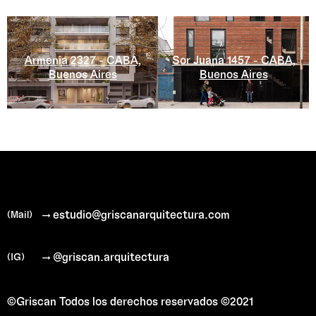
Sor Juana 1457 - CABA,
Armenia 2327 - CABA,
Buenos Aires
Buenos Aires
→ estudio@griscanarquitectura.com
(Mail)
→ @griscan.arquitectura
(IG)
©Griscan
Todos los derechos reservados ©2021