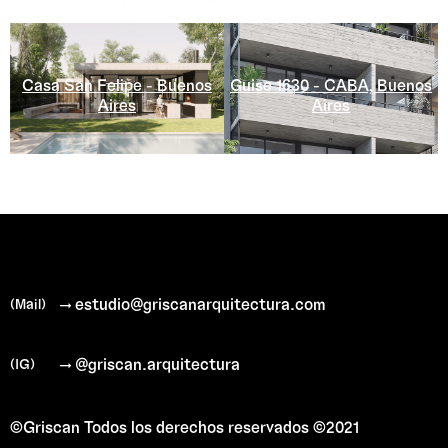
Guise 1630 - CABA, Buenos
Casa San Felipe - Buenos
Aires
Aires
→ estudio@griscanarquitectura.com
(Mail)
→ @griscan.arquitectura
(IG)
©Griscan
Todos los derechos reservados ©2021