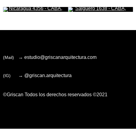
Nicaragua 4356 - CABA,
Salguero 1638 - CABA,
Buenos Aires
Buenos Aires
→ estudio@griscanarquitectura.com
(Mail)
→ @griscan.arquitectura
(IG)
©Griscan
Todos los derechos reservados ©2021