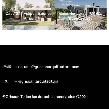
Casa Honduras - CABA,
Casa San Felipe - Buenos
Buenos Aires
Aires
→ estudio@griscanarquitectura.com
(Mail)
→ @griscan.arquitectura
(IG)
©Griscan
Todos los derechos reservados ©2021