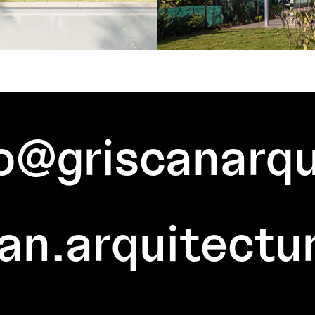
o@griscanarqu
an.arquitectu