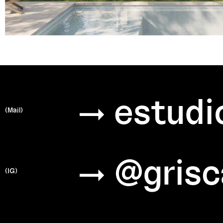
→ estudi
(Mail)
→ @grisc
(IG)