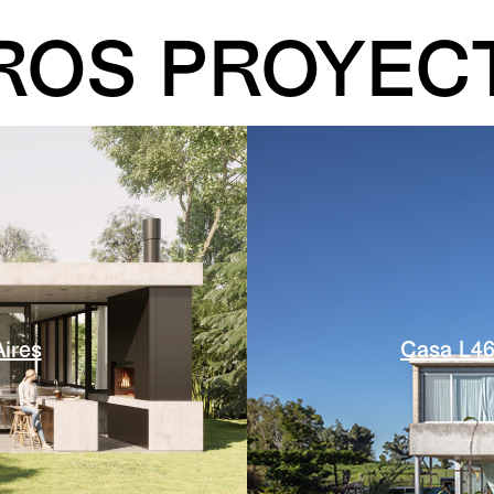
ROS PROYEC
Casa L46
ires