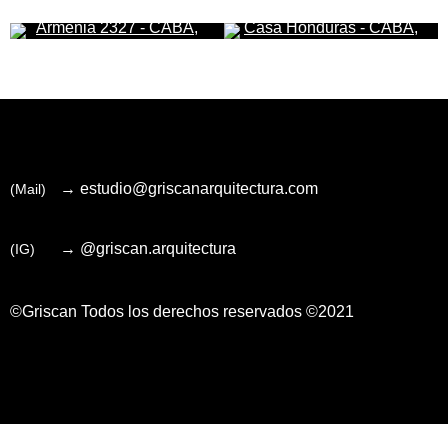
Armenia 2327 - CABA,
Casa Honduras - CABA,
Buenos Aires
Buenos Aires
→ estudio@griscanarquitectura.com
(Mail)
→ @griscan.arquitectura
(IG)
©Griscan
Todos los derechos reservados ©2021