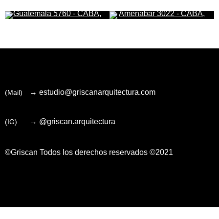
Guatemala 5760 - CABA,
Amenabar 3022 - CABA,
Buenos Aires
Buenos Aires
→ estudio@griscanarquitectura.com
(Mail)
→ @griscan.arquitectura
(IG)
©Griscan
Todos los derechos reservados ©2021