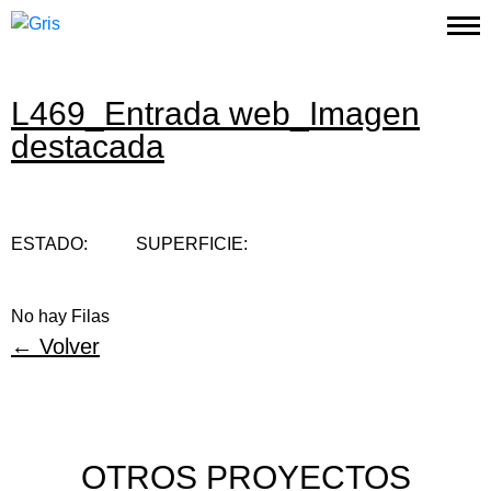
L469_Entrada web_Imagen
Proyectos
destacada
Estudio
Contacto
ESTADO:
SUPERFICIE:
Instagram
No hay Filas
← Volver
OTROS PROYECTOS