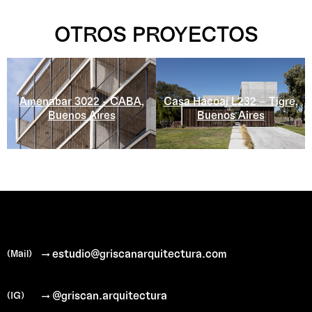
OTROS PROYECTOS
Casa Hacoaj L232 – Tigre,
Amenabar 3022 - CABA,
Buenos Aires
Buenos Aires
→ estudio@griscanarquitectura.com
(Mail)
→ @griscan.arquitectura
(IG)