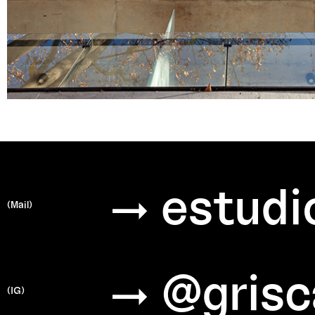
→ estudi
(Mail)
→ @grisc
(IG)