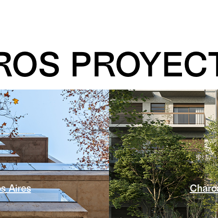
ROS PROYEC
s Aires
Charc