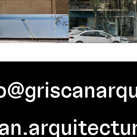
o@griscanarqu
an.arquitectu