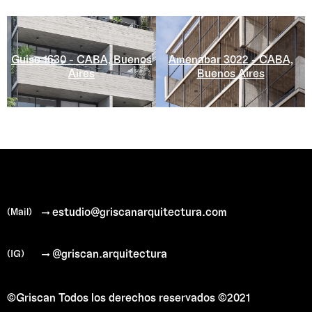
Guise 1630 - CABA, Buenos
Amenabar 3022 - CABA,
Aires
Buenos Aires
→ estudio@griscanarquitectura.com
(Mail)
→ @griscan.arquitectura
(IG)
©Griscan
Todos los derechos reservados ©2021