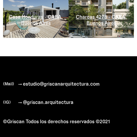
Casa Honduras - CABA,
Charcas 4278 - CABA,
Buenos Aires
Buenos Aires
→ estudio@griscanarquitectura.com
(Mail)
→ @griscan.arquitectura
(IG)
©Griscan
Todos los derechos reservados ©2021