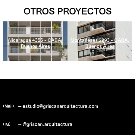
OTROS PROYECTOS
Nicaragua 4356 - CABA,
Montañeses 2993 - CABA,
Buenos Aires
Buenos Aires
→ estudio@griscanarquitectura.com
(Mail)
→ @griscan.arquitectura
(IG)