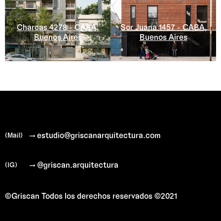
Charcas 4278 - CABA,
Sor Juana 1457 - CABA,
Buenos Aires
Buenos Aires
→ estudio@griscanarquitectura.com
(Mail)
→ @griscan.arquitectura
(IG)
©Griscan
Todos los derechos reservados ©2021