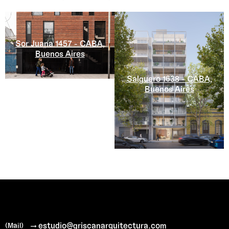
Sor Juana 1457 - CABA,
Buenos Aires
Salguero 1638 - CABA,
Buenos Aires
→ estudio@griscanarquitectura.com
(Mail)