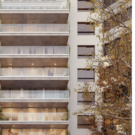
L481 – Tristán S