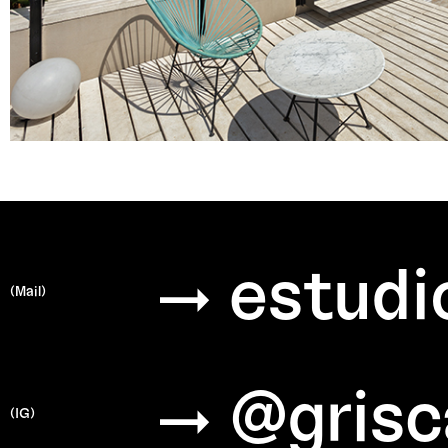
→ estudi
(Mail)
→ @grisc
(IG)