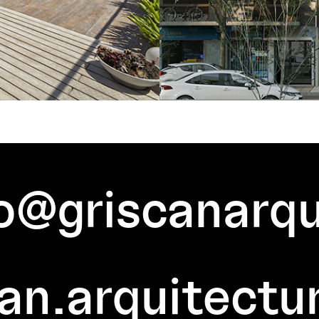
o@griscanarqu
an.arquitectu