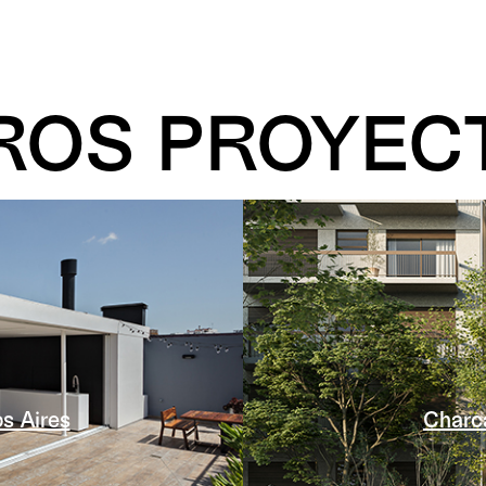
ROS PROYEC
s Aires
Charc